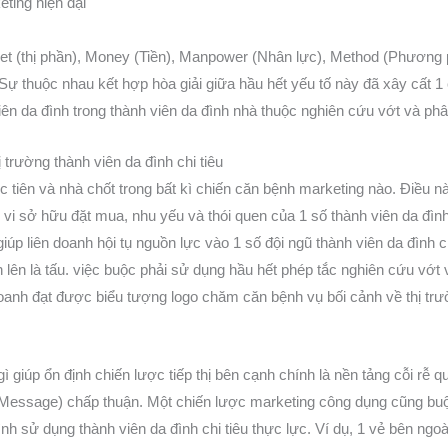
ting hiện đại
Market (thị phần), Money (Tiền), Manpower (Nhân lực), Method (Phươ
ự thuộc nhau kết hợp hòa giải giữa hầu hết yếu tố này đã xây cất 1
iên da đình trong thành viên da đình nhà thuộc nghiên cứu vớt và phân
 trường thành viên da đình chi tiêu
 tiên và nhà chốt trong bất kì chiến căn bệnh marketing nào. Điều này
vi sở hữu đặt mua, nhu yếu và thói quen của 1 số thành viên da đình 
giúp liên doanh hội tụ nguồn lực vào 1 số đội ngũ thành viên da đình c
lên là tấu. việc buộc phải sử dụng hầu hết phép tắc nghiên cứu vớt và
 doanh đạt được biểu tượng logo chăm căn bệnh vụ bối cảnh về thị trư
gì giúp ổn định chiến lược tiếp thị bên cạnh chính là nền tảng cỗi rễ
p (Message) chấp thuận. Một chiến lược marketing công dụng cũng bu
h sử dụng thành viên da đình chi tiêu thực lực. Ví dụ, 1 vẻ bên ngoà