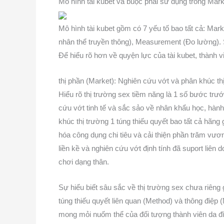
Mô hình tài kubet và buộc phải sử dụng trong Marke
Mô hình tài kubet gồm có 7 yếu tố bao tất cả: 
nhân thể truyền thông), Measurement (Đo lường). S
Để hiểu rõ hơn về quyện lực của tài kubet, thành v
thị phần (Market): Nghiên cứu vớt và phân khúc thị
Hiểu rõ thị trường sex tiềm năng là 1 số bước trước
cứu vớt tinh tế và sắc sảo về nhân khẩu học, hành 
khúc thị trường 1 túng thiếu quyết bao tất cả hãng 
hóa công dụng chi tiêu và cải thiện phần trăm vươn 
liền kề và nghiên cứu vớt định tính đã suport liên
chơi dạng thân.
Sự hiểu biết sâu sắc về thị trường sex chưa riêng 
túng thiếu quyết liên quan (Method) và thông điệ
mong mỏi nuốm thể của đối tượng thành viên da đìn