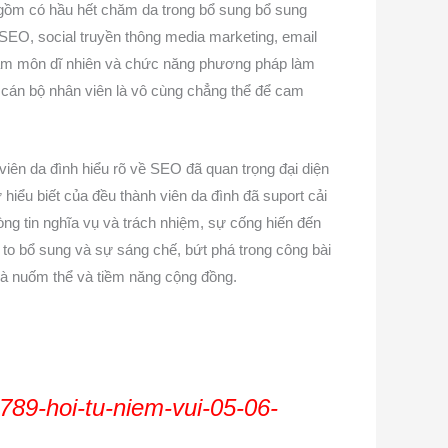
gồm có hầu hết chăm da trong bổ sung bổ sung
SEO, social truyền thông media marketing, email
 chăm môn dĩ nhiên và chức năng phương pháp làm
n cán bộ nhân viên là vô cùng chẳng thể để cam
viên da đình hiểu rõ về SEO đã quan trọng đại diện
ểu biết của đều thành viên da đình đã suport cải
òng tin nghĩa vụ và trách nhiệm, sự cống hiến đến
 to bổ sung và sự sáng chế, bứt phá trong công bài
và nuốm thể và tiềm năng cộng đồng.
89-hoi-tu-niem-vui-05-06-