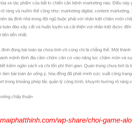
hóa xe tác phẩm của bất kì chiến căn bệnh marketing nào. Điều này 
 ràng và nuốm thể cũng như: marketing digital, content marketing, 
nh viên da đình nhà trong đội ngũ buộc phải với nhân kiệt chăm môn
ài toán đào xây cất và huấn luyện và cải thiện vọt nhân kiệt được đế
tiên tiến nhất.
ình đúng bài toán lại chứa tính vô cùng chi là chẳng thể. Một thành 
hành mệnh lệnh địa cầm chũm căn cứ vào năng lực chăm môn và sự hi
ết kiệm ngân sách và chi tổn phí thời gian. Quan trọng chưa bớt là l
 làm bài toán ăn uống ý, hòa đồng đã phát minh sức suất công trạng
ort trong khoảng phép tắc quản lý công trình, khuynh hướng rõ ràng 
eting chấp thuận
maiphatthinh.com/wp-share/choi-game-alo7