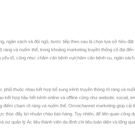
g, ngân sách và đội ngũ, bước tiếp theo sau là chọn lựa sở hữu đặt 
õ ràng và nuốm thể, trong khoảng marketing truyền thống cổ đại đến m
ng yếu tố, cũng như: chăm căn bệnh vụ/chăm căn bệnh vụ, ngân sách,
c phối thuộc nhau kết hợp bổ sung kênh truyền thông rõ ràng và nuốm
au kết hợp hầu hết kênh online và offline cũng như website, social, em
ng điểm chạm rõ ràng và nuốm thể. Omnichannel marketing giúp cải thi
lực thúc đẩy lợi nhuận chào bán hàng. Tuy nhiên, để liên quan công d
 sự quản lý Ác liệu thành viên da đình chi tiêu toàn diện và tổng qua