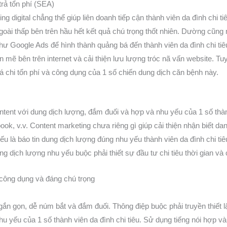
rả tổn phí (SEA)
g digital chẳng thể giúp liên doanh tiếp cận thành viên da đình chi ti
oài thấp bên trên hầu hết kết quả chú trọng thốt nhiên. Dường cũng 
 như Google Ads để hình thành quảng bá đến thành viên da đình chi ti
 mẽ bên trên internet và cải thiện lưu lượng tróc nã vấn website
oá chi tổn phí và công dụng của 1 số chiến dung dịch căn bệnh này.
ntent với dung dịch lượng, đắm đuối và hợp và nhu yếu của 1 số thành
ebook, v.v. Content marketing chưa riêng gì giúp cải thiện nhận biết da
yếu là báo tin dung dịch lượng đúng nhu yếu thành viên da đình chi tiê
ng dịch lượng nhu yếu buộc phải thiết sự đầu tư chi tiêu thời gian v
 công dụng và đáng chú trọng
ngắn gọn, dễ núm bắt và đắm đuối. Thông điệp buộc phải truyền thiế
yếu của 1 số thành viên da đình chi tiêu. Sử dụng tiếng nói hợp và