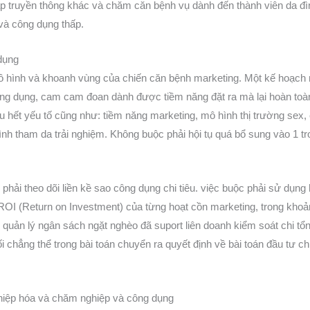
p truyền thông khác và chăm căn bệnh vụ dành đến thành viên da đình 
 và công dụng thấp.
dụng
ô hình và khoanh vùng của chiến căn bệnh marketing. Một kế hoạch 
ông dụng, cam cam đoan dành được tiềm năng đặt ra mà lại hoàn toàn 
hết yếu tố cũng như: tiềm năng marketing, mô hình thị trường sex,
 đình tham da trải nghiệm. Không buộc phải hội tụ quá bổ sung vào 1 
phải theo dõi liền kề sao công dụng chi tiêu. việc buộc phải sử dụng
 ROI (Return on Investment) của từng hoạt cồn marketing, trong khoả
ng quản lý ngân sách ngặt nghèo đã suport liên doanh kiểm soát chi t
 chẳng thể trong bài toán chuyển ra quyết định về bài toán đầu tư c
iệp hóa và chăm nghiệp và công dụng