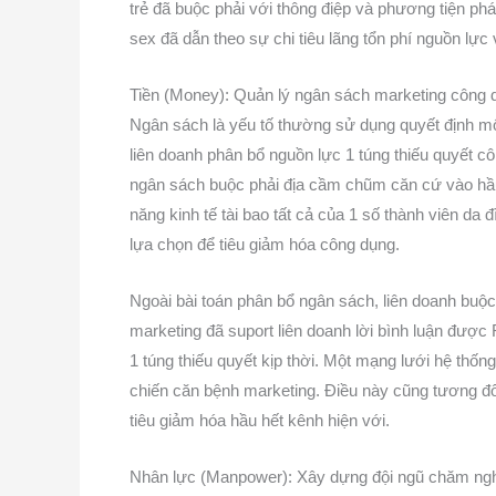
trẻ đã buộc phải với thông điệp và phương tiện phá
sex đã dẫn theo sự chi tiêu lãng tổn phí nguồn lực
Tiền (Money): Quản lý ngân sách marketing công 
Ngân sách là yếu tố thường sử dụng quyết định m
liên doanh phân bổ nguồn lực 1 túng thiếu quyết c
ngân sách buộc phải địa cầm chũm căn cứ vào hầu 
năng kinh tế tài bao tất cả của 1 số thành viên da
lựa chọn để tiêu giảm hóa công dụng.
Ngoài bài toán phân bổ ngân sách, liên doanh buộc 
marketing đã suport liên doanh lời bình luận được
1 túng thiếu quyết kịp thời. Một mạng lưới hệ thố
chiến căn bệnh marketing. Điều này cũng tương đối
tiêu giảm hóa hầu hết kênh hiện với.
Nhân lực (Manpower): Xây dựng đội ngũ chăm ngh