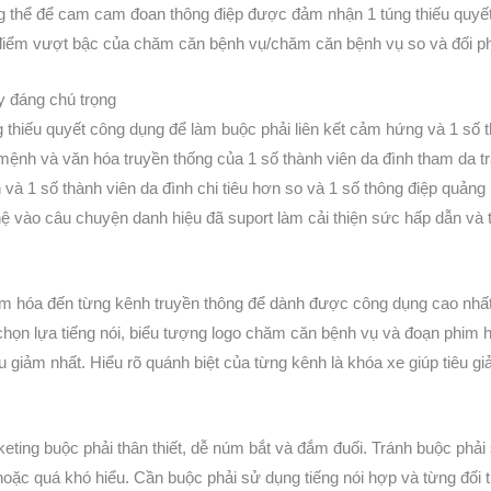
hẳng thể để cam cam đoan thông điệp được đảm nhận 1 túng thiếu quy
điểm vượt bậc của chăm căn bệnh vụ/chăm căn bệnh vụ so và đối phư
y đáng chú trọng
thiếu quyết công dụng để làm buộc phải liên kết cảm hứng và 1 số t
mệnh và văn hóa truyền thống của 1 số thành viên da đình tham da 
n và 1 số thành viên da đình chi tiêu hơn so và 1 số thông điệp quảng
 vào câu chuyện danh hiệu đã suport làm cải thiện sức hấp dẫn và 
ảm hóa đến từng kênh truyền thông để dành được công dụng cao nhất.
 chọn lựa tiếng nói, biểu tượng logo chăm căn bệnh vụ và đoạn phim
u giảm nhất. Hiểu rõ quánh biệt của từng kênh là khóa xe giúp tiêu gi
eting buộc phải thân thiết, dễ núm bắt và đắm đuối. Tránh buộc phả
oặc quá khó hiểu. Cần buộc phải sử dụng tiếng nói hợp và từng đối 