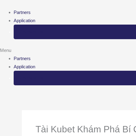
Skip
to
Partners
content
Application
Contact Us
Menu
Partners
Application
Contact Us
Tài Kubet Khám Phá Bí 