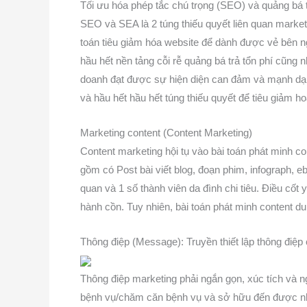
Tối ưu hóa phép tắc chú trọng (SEO) và quảng bá t
SEO và SEA là 2 túng thiếu quyết liên quan marketin
toán tiêu giảm hóa website để dành được vẻ bên ng
hầu hết nền tảng cỗi rễ quảng bá trả tổn phí cũng
doanh đạt được sự hiện diện can đảm và mạnh dạn
và hầu hết hầu hết túng thiếu quyết để tiêu giảm h
Marketing content (Content Marketing)
Content marketing hội tụ vào bài toán phát minh co
gồm có Post bài viết blog, đoạn phim, infograph, 
quan và 1 số thành viên da đình chi tiêu. Điều cốt 
hành cồn. Tuy nhiên, bài toán phát minh content du
Thông điệp (Message): Truyền thiết lập thông điệp
Thông điệp marketing phải ngắn gọn, xúc tích và 
bệnh vụ/chăm căn bệnh vụ và sở hữu đến được nhu 