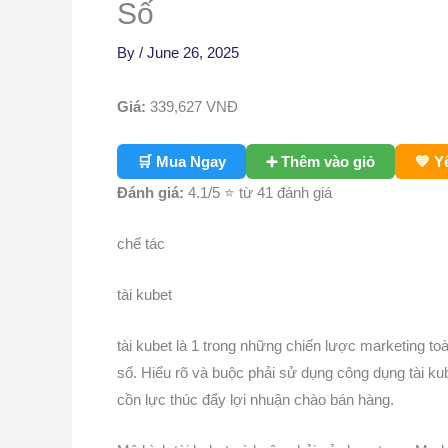
Số
By
/
June 26, 2025
Giá:
339,627
VNĐ
🛒 Mua Ngay
➕ Thêm vào giỏ
💙 Y
Đánh giá:
4.1
/5 ⭐ từ 41 đánh giá
chế tác
tài kubet
tài kubet là 1 trong những chiến lược marketing t
số. Hiểu rõ và buộc phải sử dụng công dụng tài kub
cồn lực thúc đẩy lợi nhuận chào bán hàng.