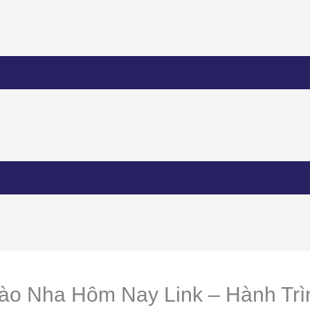
ào Nha Hôm Nay Link – Hành Trì