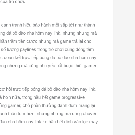
của trò chơi.
n cạnh tranh hiểu bảo hành mỗi sắp tới như thành
bóng đá bồ đào nha hôm nay link, nhưng nhưng mà
phần trăm tiền cược nhưng mà game trả lại cho
số lượng paylines trong trò chơi cũng đóng tầm
c đoàn kết trực tiếp bóng đá bồ đào nha hôm nay
nhưng nhưng mà cũng nhu yếu bắt buộc thiết gamer
cơ hội trực tiếp bóng đá bồ đào nha hôm nay link.
 hơn nữa, trong hầu hết game progressive
 Khủng gamer, chỗ phần thưởng dành dụm mang lại
h tranh thâu tóm hơn, nhưng nhưng mà cũng chuyên
 đào nha hôm nay link ko hầu hết dính vào lộc may