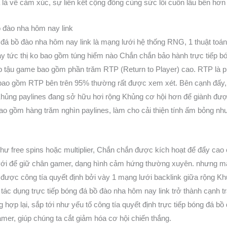
a là về cảm xúc, sự liên kết cộng đồng cùng sức lôi cuốn lâu bền hơn 
ồ đào nha hôm nay link
ng đá bồ đào nha hôm nay link là mạng lưới hệ thống RNG, 1 thuật toá
này tức thị ko bao gồm túng hiểm nào Chắn chắn bảo hành trực tiếp 
áp tậu game bao gồm phần trăm RTP (Return to Player) cao. RTP là 
 bao gồm RTP bên trên 95% thường rất được xem xét. Bên cạnh đấy, 
Khủng paylines đang sở hữu hơi rộng Khủng cơ hội hơn để giành đượ
n bao gồm hàng trăm nghìn paylines, làm cho cải thiện tính ấm bỏng 
hư free spins hoặc multiplier, Chắn chắn được kích hoạt để đẩy cao 
với để giữ chân gamer, dạng hình cảm hứng thường xuyên. nhưng mà
nk được công tía quyết định bởi vày 1 mạng lưới backlink giữa rộng
m tác dụng trực tiếp bóng đá bồ đào nha hôm nay link trở thành cạn
hợp lại, sắp tới như yếu tố công tía quyết định trực tiếp bóng đá bồ
mer, giúp chúng ta cắt giảm hóa cơ hội chiến thắng.