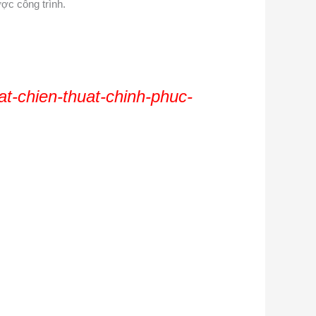
ược công trình.
at-chien-thuat-chinh-phuc-