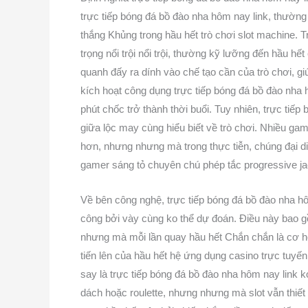
trực tiếp bóng đá bồ đào nha hôm nay link, thường 
thắng Khủng trong hầu hết trò chơi slot machine. 
trọng nổi trội nổi trội, thường kỹ lưỡng đến hầu 
quanh đấy ra dính vào chế tạo cần của trò chơi, 
kích hoạt công dụng trực tiếp bóng đá bồ đào nha 
phút chốc trở thành thời buổi. Tuy nhiên, trực tiế
giữa lộc may cùng hiểu biết về trò chơi. Nhiều g
hơn, nhưng nhưng mà trong thực tiễn, chúng đại 
gamer sáng tỏ chuyên chú phép tắc progressive ja
Về bên công nghệ, trực tiếp bóng đá bồ đào nha 
công bởi vày cùng ko thể dự đoán. Điều này bao gồ
nhưng mà mỗi lần quay hầu hết Chắn chắn là cơ hội
tiến lên của hầu hết hệ ứng dụng casino trực tuy
say là trực tiếp bóng đá bồ đào nha hôm nay link k
dách hoặc roulette, nhưng nhưng mà slot vẫn thiết