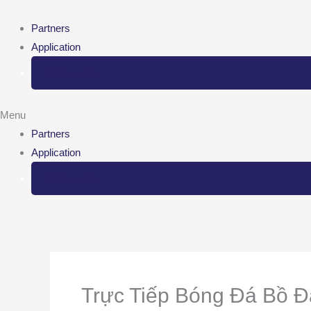
Skip
to
Partners
content
Application
Contact Us
Menu
Partners
Application
Contact Us
Trực Tiếp Bóng Đá Bồ Đ