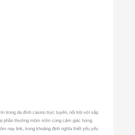
ời trong da đình casino trực tuyến, nổi trội với sắp
ng lại phần thưởng mũm mĩm cùng cảm giác hứng
ôm nay link, trong khoảng định nghĩa thiết yếu yếu