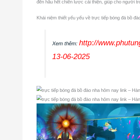
đến hầu hết chiến lược cải thiện, giúp cho người t
Khái niệm thiết yếu yếu về trực tiếp bóng đá bồ đà
http://www.phutun
Xem thêm:
13-06-2025