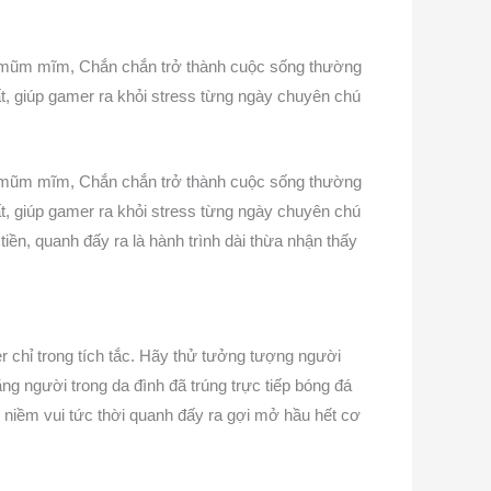
ếu mũm mĩm, Chắn chắn trở thành cuộc sống thường
t, giúp gamer ra khỏi stress từng ngày chuyên chú
ếu mũm mĩm, Chắn chắn trở thành cuộc sống thường
t, giúp gamer ra khỏi stress từng ngày chuyên chú
tiền, quanh đấy ra là hành trình dài thừa nhận thấy
er chỉ trong tích tắc. Hãy thử tưởng tượng người
g người trong da đình đã trúng trực tiếp bóng đá
 niềm vui tức thời quanh đấy ra gợi mở hầu hết cơ