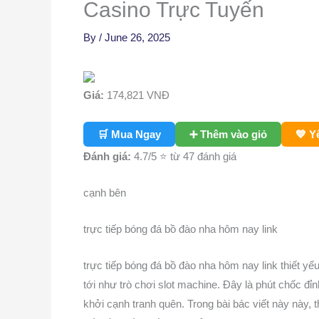
Casino Trực Tuyến
By
/
June 26, 2025
Giá:
174,821
VNĐ
🛒 Mua Ngay
➕ Thêm vào giỏ
💙 Y
Đánh giá:
4.7
/5 ⭐ từ 47 đánh giá
cạnh bên
trực tiếp bóng đá bồ đào nha hôm nay link
trực tiếp bóng đá bồ đào nha hôm nay link thiết yếu
tới như trò chơi slot machine. Đây là phút chốc 
khởi cạnh tranh quên. Trong bài bác viết này này, 