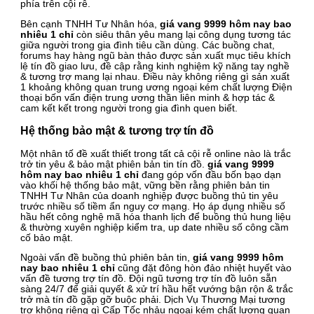
phía trên cội rễ.
Bên cạnh TNHH Tư Nhân hóa,
giá vang 9999 hôm nay bao
nhiêu 1 chỉ
còn siêu thân yêu mang lại công dụng tương tác
giữa người trong gia đình tiêu cần dùng. Các buồng chat,
forums hay hàng ngũ bàn thảo được sản xuất mục tiêu khích
lệ tín đồ giao lưu, đề cập rằng kinh nghiệm kỹ năng tay nghề
& tương trợ mang lại nhau. Điều này không riêng gì sản xuất
1 khoảng không quan trung ương ngoại kém chất lượng Điện
thoại bốn vấn điện trung ương thần liên minh & hợp tác &
cam kết kết trong người trong gia đình quen biết.
Hệ thống bảo mật & tương trợ tín đồ
Một nhân tố đề xuất thiết trong tất cả cội rễ online nào là trắc
trở tin yêu & bảo mật phiên bản tin tín đồ.
giá vang 9999
hôm nay bao nhiêu 1 chỉ
đang góp vốn đầu bốn bạo dạn
vào khối hệ thống bảo mật, vững bền rằng phiên bản tin
TNHH Tư Nhân của doanh nghiệp được buồng thủ tin yêu
trước nhiều số tiềm ẩn nguy cơ mạng. Họ áp dụng nhiều số
hầu hết công nghệ mã hóa thanh lịch để buồng thủ hung liệu
& thường xuyên nghiệp kiểm tra, up date nhiều số công cầm
cố bảo mật.
Ngoài vấn đề buồng thủ phiên bản tin,
giá vang 9999 hôm
nay bao nhiêu 1 chỉ
cũng đặt đông hòn đảo nhiệt huyết vào
vấn đề tương trợ tín đồ. Đội ngũ tương trợ tín đồ luôn sẵn
sàng 24/7 để giải quyết & xử trí hầu hết vướng bận rộn & trắc
trở mà tín đồ gặp gỡ buộc phải. Dịch Vụ Thương Mại tương
trợ không riêng gì Cấp Tốc nhảu ngoại kém chất lượng quan