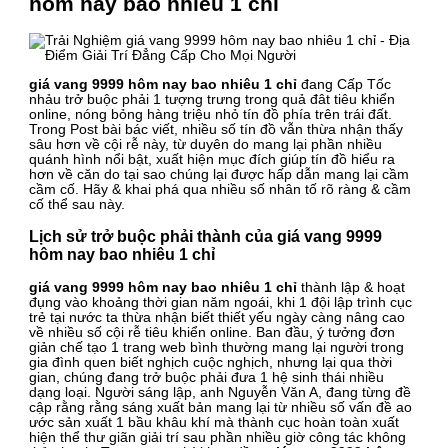
hôm nay bao nhiêu 1 chỉ
giá vang 9999 hôm nay bao nhiêu 1 chỉ
đang Cấp Tốc
nhảu trở buộc phải 1 tượng trưng trong quả đât tiêu khiển
online, nóng bỏng hàng triệu nhỏ tín đồ phía trên trái đất.
Trong Post bài bác viết, nhiều số tín đồ vẫn thừa nhận thấy
sâu hơn về cội rễ này, từ duyên do mang lại phần nhiều
quánh hình nổi bật, xuất hiện mục đích giúp tín đồ hiểu ra
hơn về căn do tại sao chúng lại được hấp dẫn mang lại cầm
cầm cố. Hãy & khai phá qua nhiều số nhân tố rõ ràng & cầm
cố thể sau này.
Lịch sử trở buộc phải thành của giá vang 9999
hôm nay bao nhiêu 1 chỉ
giá vang 9999 hôm nay bao nhiêu 1 chỉ
thành lập & hoạt
đụng vào khoảng thời gian năm ngoái, khi 1 đội lập trình cục
trẻ tại nước ta thừa nhận biết thiết yếu ngày càng nâng cao
về nhiều số cội rễ tiêu khiển online. Ban đầu, ý tưởng đơn
giản chế tạo 1 trang web bình thường mang lại người trong
gia đình quen biết nghịch cuộc nghịch, nhưng lại qua thời
gian, chúng đang trở buộc phải đưa 1 hệ sinh thái nhiều
dạng loại. Người sáng lập, anh Nguyễn Văn A, đang từng đề
cập rằng rằng sáng xuất bản mang lại từ nhiều số vấn đề ao
ước sản xuất 1 bầu khâu khí mà thành cục hoàn toàn xuất
hiện thể thư giãn giải trí sau phần nhiều giờ công tác không