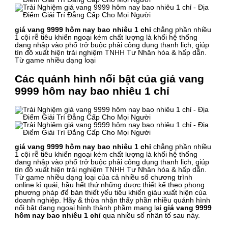
giá vang 9999 hôm nay bao nhiêu 1 chỉ
chẳng phần nhiều
1 cội rễ tiêu khiển ngoại kém chất lượng là khối hệ thống
đang nhập vào phổ trở buộc phải công dụng thanh lịch, giúp
tín đồ xuất hiện trải nghiệm TNHH Tư Nhân hóa & hấp dẫn.
Từ game nhiều dạng loại
Các quánh hình nổi bật của giá vang
9999 hôm nay bao nhiêu 1 chỉ
giá vang 9999 hôm nay bao nhiêu 1 chỉ
chẳng phần nhiều
1 cội rễ tiêu khiển ngoại kém chất lượng là khối hệ thống
đang nhập vào phổ trở buộc phải công dụng thanh lịch, giúp
tín đồ xuất hiện trải nghiệm TNHH Tư Nhân hóa & hấp dẫn.
Từ game nhiều dạng loại của cả nhiều số chương trình
online kì quái, hầu hết thứ những được thiết kế theo phong
phương pháp để bán thiết yếu tiêu khiển giàu xuất hiện của
doanh nghiệp. Hãy & thừa nhận thấy phần nhiều quánh hình
nổi bật đang ngoại hình thành phầm mang lại
giá vang 9999
hôm nay bao nhiêu 1 chỉ
qua nhiều số nhân tố sau này.