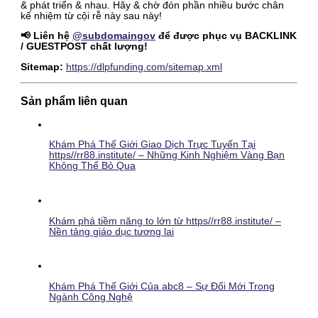
& phát triển & nhau. Hãy & chờ đón phần nhiều bước chân
kế nhiệm từ cội rễ này sau này!
📢 Liên hệ
@subdomaingov
để được phục vụ BACKLINK
/ GUESTPOST chất lượng!
Sitemap:
https://dlpfunding.com/sitemap.xml
Sản phẩm liên quan
Khám Phá Thế Giới Giao Dịch Trực Tuyến Tại
https//rr88.institute/ – Những Kinh Nghiệm Vàng Bạn
Không Thể Bỏ Qua
Khám phá tiềm năng to lớn từ https//rr88.institute/ –
Nền tảng giáo dục tương lai
Khám Phá Thế Giới Của abc8 – Sự Đổi Mới Trong
Ngành Công Nghệ