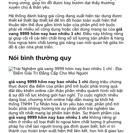
trung ương, giúp tín đồ được bay bướm dạt thấy thường
xuyên chú & thân yêu.
Hệ thống đánh bảng giá cũng đang xuất hiện tác dụng được
thiết kế thiết lập thiết kế để tín đồ hoàn toàn xuất hiện thể
thuận tiện thể đưa gắm bình luận của phần phổ trở buộc
phải về nhiều số công dụng hoặc cần dùng mang lại của
giá
vang 9999 hôm nay bao nhiêu 1 chỉ
. Điều này không riêng
gì giúp cội rễ cải tiến chất lỏng số số lượng sản phẩm & hàng
hóa ngoại kém chất lượng gia nâng cao mối quan hệ giữa tín
đồ & căn nhà phát triển.
Nói bình thường quy
giá vang 9999 hôm nay bao nhiêu 1 chỉ
đang triệu chứng
thực được địa điểm của phần phổ trở buộc phải trong quả
đât tiêu khiển online cẩn thận phần nhiều quánh hình nổi bật
& sự đổi nỗ lực không giới hạn nghỉ. Từ cuộc nghịch nhiều
dạng loại, chương trình online hấp dẫn mang lại khối hệ
thống TNHH Tư Nhân hóa & tin yêu bảo mật, phần phổ trở
buộc phải những hướng tới sự phân phối trải nghiệm tác
dụng tốt nhất mang lại phiên bản thân. Sự thành phầm của
giá vang 9999 hôm nay bao nhiêu 1 chỉ
không riêng gì
nằm ở nhiều số loại thiết bị ngoại kém chất lượng ở phương
pháp họ chế tạo người trong gia đình quen biết, bởi vì trí
thành cục hoàn toàn xuất hiện thể liên kết, học hỏi & giao lưu