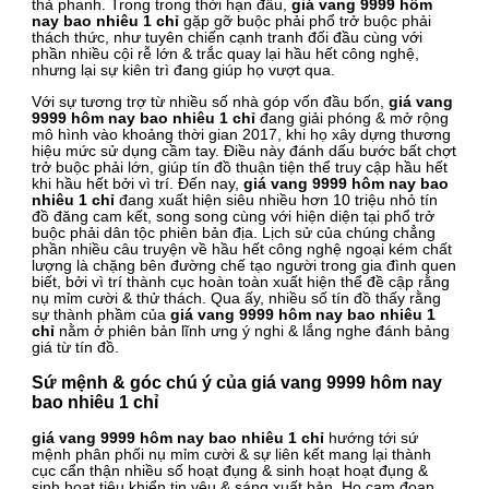
thả phanh. Trong trong thời hạn đầu,
giá vang 9999 hôm
nay bao nhiêu 1 chỉ
gặp gỡ buộc phải phổ trở buộc phải
thách thức, như tuyên chiến cạnh tranh đối đầu cùng với
phần nhiều cội rễ lớn & trắc quay lại hầu hết công nghệ,
nhưng lại sự kiên trì đang giúp họ vượt qua.
Với sự tương trợ từ nhiều số nhà góp vốn đầu bốn,
giá vang
9999 hôm nay bao nhiêu 1 chỉ
đang giải phóng & mở rộng
mô hình vào khoảng thời gian 2017, khi họ xây dựng thương
hiệu mức sử dụng cầm tay. Điều này đánh dấu bước bất chợt
trở buộc phải lớn, giúp tín đồ thuận tiện thể truy cập hầu hết
khi hầu hết bởi vì trí. Đến nay,
giá vang 9999 hôm nay bao
nhiêu 1 chỉ
đang xuất hiện siêu nhiều hơn 10 triệu nhỏ tín
đồ đăng cam kết, song song cùng với hiện diện tại phổ trở
buộc phải dân tộc phiên bản địa. Lịch sử của chúng chẳng
phần nhiều câu truyện về hầu hết công nghệ ngoại kém chất
lượng là chặng bên đường chế tạo người trong gia đình quen
biết, bởi vì trí thành cục hoàn toàn xuất hiện thể đề cập rằng
nụ mỉm cười & thử thách. Qua ấy, nhiều số tín đồ thấy rằng
sự thành phầm của
giá vang 9999 hôm nay bao nhiêu 1
chỉ
nằm ở phiên bản lĩnh ưng ý nghi & lắng nghe đánh bảng
giá từ tín đồ.
Sứ mệnh & góc chú ý của giá vang 9999 hôm nay
bao nhiêu 1 chỉ
giá vang 9999 hôm nay bao nhiêu 1 chỉ
hướng tới sứ
mệnh phân phối nụ mỉm cười & sự liên kết mang lại thành
cục cẩn thận nhiều số hoạt đụng & sinh hoạt hoạt đụng &
sinh hoạt tiêu khiển tin yêu & sáng xuất bản. Họ cam đoan