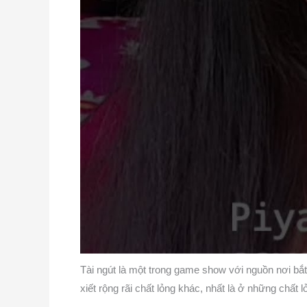
Tài ngút là một trong game show với nguồn nơi bắ
xiết rộng rãi chất lỏng khác, nhất là ở những chất 