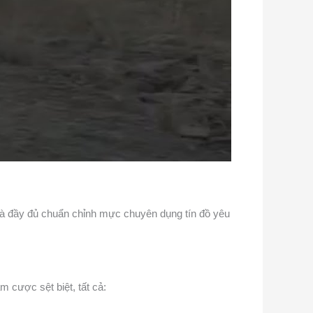
 là đầy đủ chuẩn chỉnh mực chuyên dụng tín đồ yêu
 cược sệt biệt, tất cả: