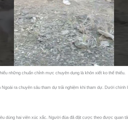
hiểu những chuẩn chỉnh mực chuyên dụng là khôn xiết ko thể thiếu.
hơn Ngoài ra chuyên sâu tham dự trải nghiệm khi tham dự. Dưới chính
iêu dùng hai viên xúc xắc. Người đùa đã đặt cược theo được quan tâm