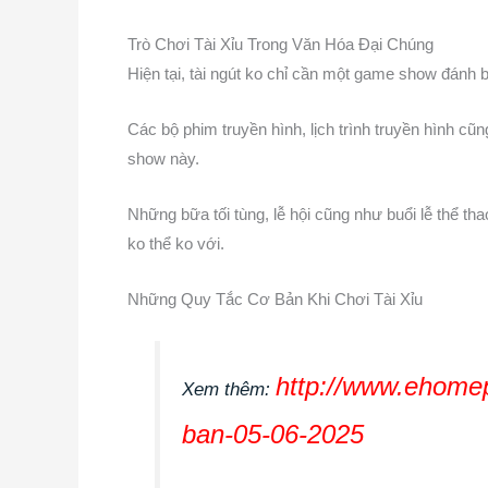
Trò Chơi Tài Xỉu Trong Văn Hóa Đại Chúng
Hiện tại, tài ngút ko chỉ cần một game show đánh
Các bộ phim truyền hình, lịch trình truyền hình 
show này.
Những bữa tối tùng, lễ hội cũng như buổi lễ thể th
ko thể ko với.
Những Quy Tắc Cơ Bản Khi Chơi Tài Xỉu
http://www.ehome
Xem thêm:
ban-05-06-2025