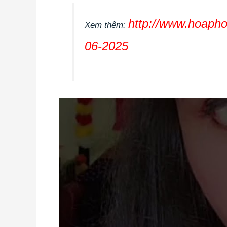
http://www.hoapho
Xem thêm:
06-2025