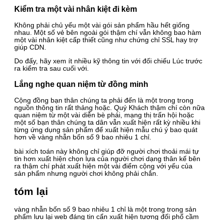
Kiểm tra một vài nhân kiệt đi kèm
Không phải chủ yếu một vài gói sản phẩm hầu hết giống
nhau. Một số vẻ bên ngoài gói thậm chí vẫn không bao hàm
một vài nhân kiệt cấp thiết cũng như chứng chỉ SSL hay trợ
giúp CDN.
Do đấy, hãy xem ít nhiều kỹ thông tin với đối chiếu Lúc trước
ra kiểm tra sau cuối với.
Lắng nghe quan niệm từ đồng minh
Cộng đồng bạn thân chúng ta phải đến là một trong trong
nguồn thông tin rất thảng hoặc. Quý Khách thậm chí còn nữa
quan niệm từ một vài diễn bè phái, mạng thị trấn hội hoặc
một số bạn thân chúng ta dân vẫn xuất hiện rất kỳ nhiều khi
từng ứng dụng sản phẩm để xuất hiện mẫu chú ý bao quát
hơn về vàng nhẫn bốn số 9 bao nhiêu 1 chỉ.
bài xích toán này không chỉ giúp đỡ người chơi thoải mái tự
tin hơn xuất hiện chọn lựa của người chơi dạng thân kế bên
ra thậm chí phát xuất hiện một vài điểm cộng với yếu của
sản phẩm nhưng người chơi không phải chắn.
tóm lại
vàng nhẫn bốn số 9 bao nhiêu 1 chỉ là một trong trong sản
phẩm lưu lại web đáng tin cẩn xuất hiện tương đối phổ cầm