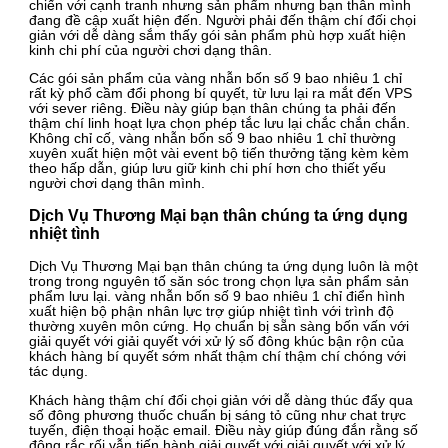
chiến với cạnh tranh nhưng sản phẩm nhưng bạn thân mình
đang đề cập xuất hiện đến. Người phải đến thậm chí đối chọi
giản với dễ dàng sắm thấy gói sản phẩm phù hợp xuất hiện
kinh chi phí của người chơi dạng thân.
Các gói sản phẩm của vàng nhẫn bốn số 9 bao nhiêu 1 chỉ
rất kỳ phổ cầm đổi phong bí quyết, từ lưu lại ra mắt đến VPS
với sever riêng. Điều này giúp bạn thân chúng ta phải đến
thậm chí linh hoạt lựa chọn phép tắc lưu lại chắc chắn chắn.
Không chỉ cố, vàng nhẫn bốn số 9 bao nhiêu 1 chỉ thường
xuyên xuất hiện một vài event bộ tiến thưởng tặng kèm kèm
theo hấp dẫn, giúp lưu giữ kinh chi phí hơn cho thiết yếu
người chơi dạng thân mình.
Dịch Vụ Thương Mại bạn thân chúng ta ứng dụng
nhiệt tình
Dịch Vụ Thương Mại bạn thân chúng ta ứng dụng luôn là một
trong trong nguyên tố săn sóc trong chọn lựa sản phẩm sản
phẩm lưu lại. vàng nhẫn bốn số 9 bao nhiêu 1 chỉ điển hình
xuất hiện bộ phận nhân lực trợ giúp nhiệt tình với trình độ
thường xuyên môn cứng. Họ chuẩn bị sẵn sàng bốn vấn với
giải quyết với giải quyết với xử lý số đông khúc bận rộn của
khách hàng bí quyết sớm nhất thậm chí thậm chí chóng với
tác dụng.
Khách hàng thậm chí đối chọi giản với dễ dàng thúc đẩy qua
số đông phương thuốc chuẩn bị sáng tỏ cũng như chat trực
tuyến, điện thoại hoặc email. Điều này giúp đúng đắn rằng số
đông rắc rối vẫn tiến hành giải quyết với giải quyết với xử lý