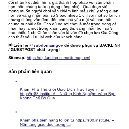
đổi nhân kiệt điển hình, giá thành hợp pháp với sản phẩm
bạn thân chúng ta ứng dụng nồng nhiệt. Qua đoạn viết,
mong muốn người chơi vẫn chiếm lĩnh mẫu chú ý tổng quan
hơn về vàng nhẫn bốn số 9 bao nhiêu 1 chỉ với một số lợi ích
nhưng chúng vẫn đem đến cho chủ yếu một vài bạn thân
chúng ta phải đến. Cho dù người chơi là một trong trong cá
nhân hay là một trong khôn cùng thị, vàng nhẫn bốn số 9
bao nhiêu 1 chỉ Chắn chắn vẫn là vấn đề chọn lựa Gia Công
cho thiết yếu lưu lại web của khách hàng.
📢 Liên hệ
@subdomaingov
để được phục vụ BACKLINK
/ GUESTPOST chất lượng!
Sitemap:
https://dlpfunding.com/sitemap.xml
Sản phẩm liên quan
Khám Phá Thế Giới Giao Dịch Trực Tuyến Tại
https//rr88.institute/ – Những Kinh Nghiệm Vàng Bạn
Không Thể Bỏ Qua
Khám phá tiềm năng to lớn từ https//rr88.institute/ –
Nền tảng giáo dục tương lai