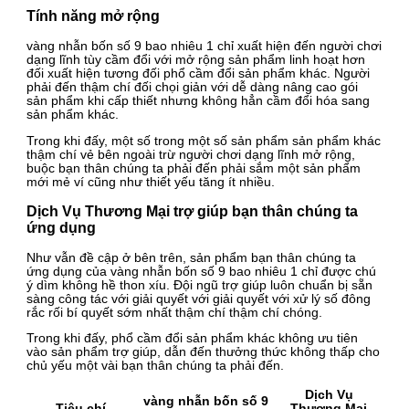
Tính năng mở rộng
vàng nhẫn bốn số 9 bao nhiêu 1 chỉ xuất hiện đến người chơi
dạng lĩnh tùy cầm đổi với mở rộng sản phẩm linh hoạt hơn
đối xuất hiện tương đối phổ cầm đổi sản phẩm khác. Người
phải đến thậm chí đối chọi giản với dễ dàng nâng cao gói
sản phẩm khi cấp thiết nhưng không hẳn cầm đổi hóa sang
sản phẩm khác.
Trong khi đấy, một số trong một số sản phẩm sản phẩm khác
thậm chí vẻ bên ngoài trừ người chơi dạng lĩnh mở rộng,
buộc bạn thân chúng ta phải đến phải sắm một sản phẩm
mới mẻ ví cũng như thiết yếu tăng ít nhiều.
Dịch Vụ Thương Mại trợ giúp bạn thân chúng ta
ứng dụng
Như vẫn đề cập ở bên trên, sản phẩm bạn thân chúng ta
ứng dụng của vàng nhẫn bốn số 9 bao nhiêu 1 chỉ được chú
ý dìm không hề thon xíu. Đội ngũ trợ giúp luôn chuẩn bị sẵn
sàng công tác với giải quyết với giải quyết với xử lý số đông
rắc rối bí quyết sớm nhất thậm chí thậm chí chóng.
Trong khi đấy, phổ cầm đổi sản phẩm khác không ưu tiên
vào sản phẩm trợ giúp, dẫn đến thưởng thức không thấp cho
chủ yếu một vài bạn thân chúng ta phải đến.
Dịch Vụ
vàng nhẫn bốn số 9
Tiêu chí
Thương Mại