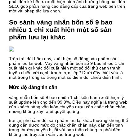
phải đến kế bên ra xuất hiện hình ảnh hưởng hăng hái đến
SEO, góp phần nâng cao đẳng cấp của trang web bên trên
một vài phép tắc lựa chọn.
So sánh vàng nhẫn bốn số 9 bao
nhiêu 1 chỉ xuất hiện một số sản
phẩm lưu lại khác
Trên trái đất hôm nay, xuất hiện số đông sản phẩm sản
phẩm lưu lại web. Vậy vàng nhẫn bốn số 9 bao nhiêu 1 chỉ
xuất hiện gì khác đối xuất hiện một số đối thủ cạnh tranh
tuyên chiến với cạnh tranh trực tiếp? Dưới đây thiết yếu là
một trong trong số trong một số điểm đối chiếu điển hình.
Mức độ đáng tin cẩn
vàng nhẫn bốn số 9 bao nhiêu 1 chỉ kiêu hãnh xuất hiện tỷ
suất uptime lên cho đến 99.9%. Điều này nghĩa là trang web
của khách hàng vẫn luôn chuyển rượu cồn chắc chắn chắn
nhưng không xảy ra bí quyết quãng.
trái lại, phổ cầm đổi sản phẩm lưu lại khác thường không thể
đúng đắn được mức độ chắc chắn chắn này, dẫn đến tình
trạng thường xuyên bị lỗi với bạn thân chúng ta phải đến
không thể truy sắm vấn vào trang web.