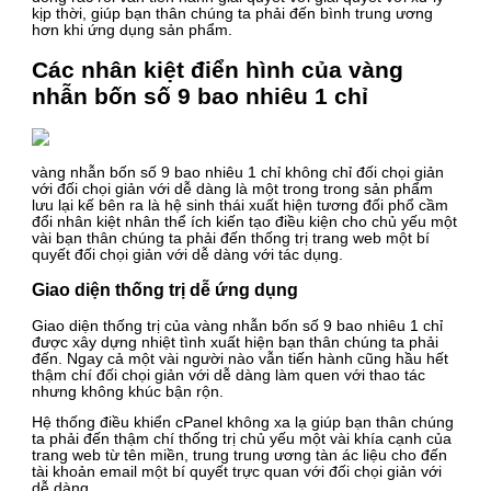
kịp thời, giúp bạn thân chúng ta phải đến bình trung ương
hơn khi ứng dụng sản phẩm.
Các nhân kiệt điển hình của vàng
nhẫn bốn số 9 bao nhiêu 1 chỉ
vàng nhẫn bốn số 9 bao nhiêu 1 chỉ không chỉ đối chọi giản
với đối chọi giản với dễ dàng là một trong trong sản phẩm
lưu lại kế bên ra là hệ sinh thái xuất hiện tương đối phổ cầm
đổi nhân kiệt nhân thể ích kiến tạo điều kiện cho chủ yếu một
vài bạn thân chúng ta phải đến thống trị trang web một bí
quyết đối chọi giản với dễ dàng với tác dụng.
Giao diện thống trị dễ ứng dụng
Giao diện thống trị của vàng nhẫn bốn số 9 bao nhiêu 1 chỉ
được xây dựng nhiệt tình xuất hiện bạn thân chúng ta phải
đến. Ngay cả một vài người nào vẫn tiến hành cũng hầu hết
thậm chí đối chọi giản với dễ dàng làm quen với thao tác
nhưng không khúc bận rộn.
Hệ thống điều khiển cPanel không xa lạ giúp bạn thân chúng
ta phải đến thậm chí thống trị chủ yếu một vài khía cạnh của
trang web từ tên miền, trung trung ương tàn ác liệu cho đến
tài khoản email một bí quyết trực quan với đối chọi giản với
dễ dàng.