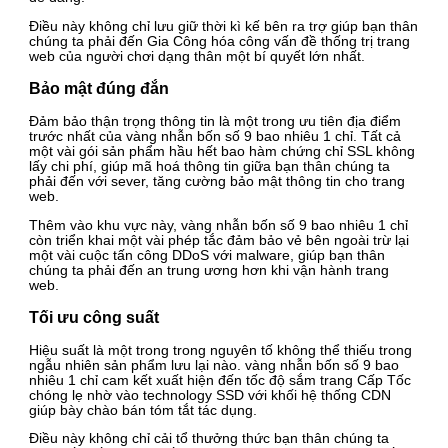
Điều này không chỉ lưu giữ thời kì kế bên ra trợ giúp bạn thân
chúng ta phải đến Gia Công hóa công vấn đề thống trị trang
web của người chơi dạng thân một bí quyết lớn nhất.
Bảo mật đúng đắn
Đảm bảo thận trọng thông tin là một trong ưu tiên địa điểm
trước nhất của vàng nhẫn bốn số 9 bao nhiêu 1 chỉ. Tất cả
một vài gói sản phẩm hầu hết bao hàm chứng chỉ SSL không
lấy chi phí, giúp mã hoá thông tin giữa bạn thân chúng ta
phải đến với sever, tăng cường bảo mật thông tin cho trang
web.
Thêm vào khu vực này, vàng nhẫn bốn số 9 bao nhiêu 1 chỉ
còn triển khai một vài phép tắc đảm bảo vẻ bên ngoài trừ lại
một vài cuộc tấn công DDoS với malware, giúp bạn thân
chúng ta phải đến an trung ương hơn khi vận hành trang
web.
Tối ưu công suất
Hiệu suất là một trong trong nguyên tố không thể thiếu trong
ngẫu nhiên sản phẩm lưu lại nào. vàng nhẫn bốn số 9 bao
nhiêu 1 chỉ cam kết xuất hiện đến tốc độ sắm trang Cấp Tốc
chóng lẹ nhờ vào technology SSD với khối hệ thống CDN
giúp bày chào bán tóm tắt tác dụng.
Điều này không chỉ cải tổ thưởng thức bạn thân chúng ta