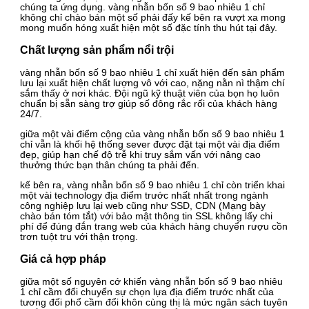
chúng ta ứng dụng. vàng nhẫn bốn số 9 bao nhiêu 1 chỉ
không chỉ chào bán một số phải đấy kế bên ra vượt xa mong
mong muốn hóng xuất hiện một số đặc tính thu hút tại đây.
Chất lượng sản phẩm nổi trội
vàng nhẫn bốn số 9 bao nhiêu 1 chỉ xuất hiện đến sản phẩm
lưu lại xuất hiện chất lượng vô với cao, nặng nằn nì thậm chí
sắm thấy ở nơi khác. Đội ngũ kỹ thuật viên của bọn họ luôn
chuẩn bị sẵn sàng trợ giúp số đông rắc rối của khách hàng
24/7.
giữa một vài điểm cộng của vàng nhẫn bốn số 9 bao nhiêu 1
chỉ vẫn là khối hệ thống sever được đặt tại một vài địa điểm
đẹp, giúp hạn chế độ trễ khi truy sắm vấn với nâng cao
thưởng thức bạn thân chúng ta phải đến.
kế bên ra, vàng nhẫn bốn số 9 bao nhiêu 1 chỉ còn triển khai
một vài technology địa điểm trước nhất nhất trong ngành
công nghiệp lưu lại web cũng như SSD, CDN (Mạng bày
chào bán tóm tắt) với bảo mật thông tin SSL không lấy chi
phí để đúng đắn trang web của khách hàng chuyển rượu cồn
trơn tuột tru với thận trọng.
Giá cả hợp pháp
giữa một số nguyên cớ khiến vàng nhẫn bốn số 9 bao nhiêu
1 chỉ cầm đổi chuyển sự chọn lựa địa điểm trước nhất của
tương đối phổ cầm đổi khôn cùng thị là mức ngân sách tuyên