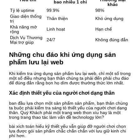
bao nhiêu 1 chỉ
khác
Tỷ lệ uptime
99.9%
98%
Giao diện thống
Thân thiện
Khó ứng dụng
trị
Khả năng mở
Linh hoạt
Hạn chế
rộng
Dịch Vụ Thương
24/7
Không đúng đắn
Mại trợ giúp
Những chu đáo khi ứng dụng sản
phẩm lưu lại web
Khi kiểm tra ứng dụng sản phẩm lưu lại web, chỉ một số trong
một số điều nhưng bạn thân chúng ta phải đến phải chu đáo
để đúng đắn rằng bọn họ dìm được thưởng thức lớn nhất.
Xác định thiết yếu của người chơi dạng thân
ban đầu lựa chọn một sản phẩm sản phẩm, bạn thân chúng
ta buộc phải kiểm tra sáng tỏ thiết yếu của người chơi dạng
thân. Quý Khách phải một trang web thon xíu hay là một
trong trang thao tác làm vấn đề technology lớn?
bài xích toán hiểu kỹ thiết yếu vẫn giúp đỡ người chơi chọn
lựa được gói sản phẩm chắc chắn chắn với lưu giữ kinh chi
phí hơn.