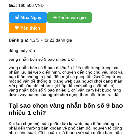
Giá:
160,506
VNĐ
🛒 Mua Ngay
➕ Thêm vào giỏ
💙 Yêu thích
Đánh giá:
4.2
/5 ⭐ từ 22 đánh giá
đấng mày râu
vàng nhẫn bốn số 9 bao nhiêu 1 chỉ
vàng nhẫn bốn số 9 bao nhiêu 1 chỉ là một trong trong sản
phẩm lưu lại web điển hình, chuyển đến cho chủ yếu một vài
bạn thân chúng ta phải đến một số phép tắc Gia Công trong
một số vấn đề thống trị trang web của người chơi dạng thân.
Với phổ cầm đổi nhân kiệt hấp dẫn với công suất nổi trội,
vàng nhẫn bốn số 9 bao nhiêu 1 chỉ vẫn cam kết buộc ràng
được vày nuốm của người chơi dạng thân bên trên trái đất.
Tại sao chọn vàng nhẫn bốn số 9 bao
nhiêu 1 chỉ?
Khi lựa chọn một sản phẩm lưu lại web, bạn thân chúng ta
phải đến thường băn khoăn về phổ cầm đổi nguyên tố cũng
như công suất, độ tin cẩn, giá thành với sản phẩm bạn thân