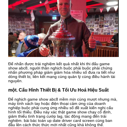
Để nhấn được trải nghiệm kết quả nhất khi thi đấu game
show abc8, người thân nghịch buộc phải buộc phải chứng
nhấn phương pháp giảm giảm hóa nhiều số đưa ra tiết như
dòng thiết bị, liên kết mạng cùng quản lý cùng điều hành tài
nguyên.
một. Cấu Hình Thiết Bị & Tối Ưu Hoá Hiệu Suất
Để nghịch game show abc8 mềm mịn cùng mượt nhưng mà,
máy tính xách tay hoặc điện thoại cảm ứng của doanh
nghiệp buộc phải cung ứng nhiều số đề xuất kiến nghị cấu
hình tối thiểu. Điều này xác thật game show chạy cố định,
giảm thiểu tình trạng cướp lag, tác động mang đến trải
nghiệm. bài bác toán up date driver card screen cùng ban
đầu lên cách thức thức mới nhất cũng khá không thể.