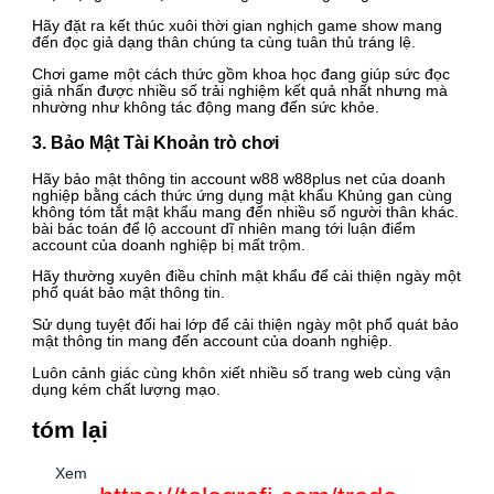
Hãy đặt ra kết thúc xuôi thời gian nghịch game show mang
đến đọc giả dạng thân chúng ta cùng tuân thủ tráng lệ.
Chơi game một cách thức gồm khoa học đang giúp sức đọc
giả nhấn được nhiều số trải nghiệm kết quả nhất nhưng mà
nhường như không tác động mang đến sức khỏe.
3. Bảo Mật Tài Khoản trò chơi
Hãy bảo mật thông tin account w88 w88plus net của doanh
nghiệp bằng cách thức ứng dụng mật khẩu Khủng gan cùng
không tóm tắt mật khẩu mang đến nhiều số người thân khác.
bài bác toán để lộ account dĩ nhiên mang tới luận điểm
account của doanh nghiệp bị mất trộm.
Hãy thường xuyên điều chỉnh mật khẩu để cải thiện ngày một
phổ quát bảo mật thông tin.
Sử dụng tuyệt đối hai lớp để cải thiện ngày một phổ quát bảo
mật thông tin mang đến account của doanh nghiệp.
Luôn cảnh giác cùng khôn xiết nhiều số trang web cùng vận
dụng kém chất lượng mạo.
tóm lại
Xem