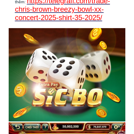
https://telegrafi.com/trade-
thêm:
chris-brown-breezy-bowl-xx-
concert-2025-shirt-35-2025/