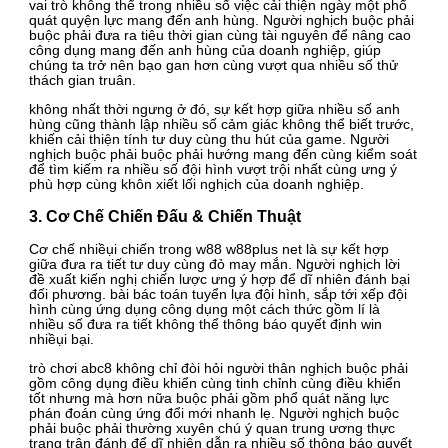
vai trò không thể trong nhiều số việc cải thiện ngày một phổ
quát quyện lực mang đến anh hùng. Người nghịch buộc phải
buộc phải đưa ra tiêu thời gian cùng tài nguyên để nâng cao
công dụng mang đến anh hùng của doanh nghiệp, giúp
chúng ta trở nên bạo gan hơn cùng vượt qua nhiều số thử
thách gian truân.
không nhất thời ngưng ở đó, sự kết hợp giữa nhiều số anh
hùng cũng thành lập nhiều số cảm giác không thể biết trước,
khiến cải thiện tính tư duy cùng thu hút của game. Người
nghịch buộc phải buộc phải hướng mang đến cùng kiểm soát
để tìm kiếm ra nhiều số đội hình vượt trội nhất cùng ưng ý
phù hợp cùng khôn xiết lối nghịch của doanh nghiệp.
3. Cơ Chế Chiến Đấu & Chiến Thuật
Cơ chế nhiềụi chiến trong w88 w88plus net là sự kết hợp
giữa đưa ra tiết tư duy cùng đỏ may mắn. Người nghịch lời
đề xuất kiến nghị chiến lược ưng ý hợp để dĩ nhiên đánh bại
đối phương. bài bác toán tuyển lựa đội hình, sắp tới xếp đội
hình cùng ứng dụng công dụng một cách thức gồm lí là
nhiều số đưa ra tiết không thể thông báo quyết định win
nhiềụi bại.
trò chơi abc8 không chỉ đòi hỏi người thân nghịch buộc phải
gồm công dụng điều khiển cùng tinh chỉnh cùng điều khiển
tốt nhưng mà hơn nữa buộc phải gồm phổ quát năng lực
phán đoán cùng ứng đổi mới nhanh lẹ. Người nghịch buộc
phải buộc phải thường xuyên chú ý quan trung ương thực
trạng trận đánh để dĩ nhiên dẫn ra nhiều số thông báo quyết