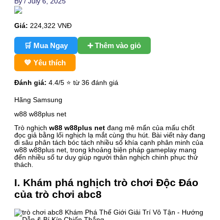
By
/
July 6, 2025
Giá:
224,322
VNĐ
🛒 Mua Ngay
➕ Thêm vào giỏ
💙 Yêu thích
Đánh giá:
4.4
/5 ⭐ từ 36 đánh giá
Hãng Samsung
w88 w88plus net
Trò nghịch
w88 w88plus net
đang mê mẩn của mấu chốt
đọc giả bằng lối nghịch lạ mắt cùng thu hút. Bài viết này đang
đi sâu phân tách bóc tách nhiều số khía cạnh phân minh của
w88 w88plus net, trong khoảng biện pháp gameplay mang
đến nhiều số tư duy giúp người thân nghịch chinh phục thử
thách.
I. Khám phá nghịch trò chơi Độc Đáo
của trò chơi abc8