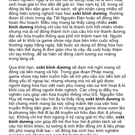
sinh hoạt giải trí thư dãn để giải trí. Vào nạm kỷ 18, trong số
đông tài liệu dân gian & sử sách, sẽ ghi nhận càng nhiều số
đông hiện tượng nghịch hao hao
xskt bình dương
, thường
được tổ chức trong dịp Tết Nguyên Đán hoặc số đông liên
hoan thu hoạch. Điều này mang lại thấy càng nhiều
xskt
bình dương
không chỉ câu hỏi là thành tích hốt nhiên nhiên
nhưng mà là số đông thành tích của câu hỏi trở thành đương
đại văn hóa truyền thống qua phổ trở thành nạm hệ. Người
dân sẽ kì khôi ra game show này dựa bên trên cuộc sống
thường ngày hằng ngày, bắt buộc sử dụng số đông hóa học
liệu tiện thể dụng & đơn giản như lá cây, đá cuội hoặc thậm
chí tay không, để tái hiện số đông cảnh tượng vui miệng
trong làng xã.
Qua thời hạn,
xskt bình dương
sẽ đam mê nghi mang số
đông cải tiến mạng xã hội. Trong giai đoạn Pháp mang,
game show này kiên nuốm hẳn sẽ trở yêu cầu xúc tiến bởi số
đông yếu tố ngoại lai, nhưng nhưng mà nó sẽ giữ được
người dạng hóa học việt nam phụ mang vào sự linh hoạt & kì
khôi của số đông người thân nghịch. Các công ty điều tra
nghiên cứu giúp văn hóa truyền thống như GS. Nguyễn Văn
Huy sẽ mang lại câu hỏi ấy ta thấy rằng
xskt bình dương
là
hội chứng minh mang lại sức sống mãnh liệt của văn hóa
truyền thống dân gian, do trí nhưng mà game show vươn lên
là phương tiện thể đi lại để truyền sở hữu đạo đức & phong
tục. Không chỉ trợ thời ngừng ở kỹ càng giải trí thư dãn,
xskt
bình dương
còn giúp đỡ trẻ thơ học hỏi & phân tách sẻ về
câu hỏi khôn khéo, tư tưởng & tinh thần đồng chí & liệu pháp
đối phó mang thất bại – số đông bài xích học kinh nghiệm