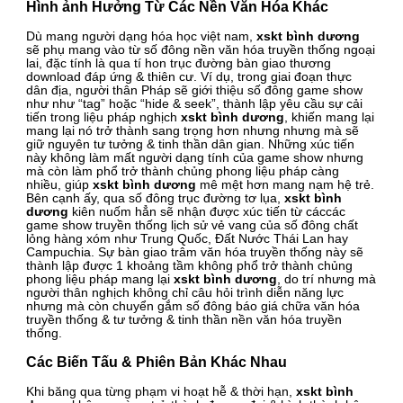
Hình ảnh Hưởng Từ Các Nền Văn Hóa Khác
Dù mang người dạng hóa học việt nam,
xskt bình dương
sẽ phụ mang vào từ số đông nền văn hóa truyền thống ngoại
lai, đặc tính là qua tí hon trục đường bàn giao thương
download đáp ứng & thiên cư. Ví dụ, trong giai đoạn thực
dân địa, người thân Pháp sẽ giới thiệu số đông game show
như như “tag” hoặc “hide & seek”, thành lập yêu cầu sự cải
tiến trong liệu pháp nghịch
xskt bình dương
, khiến mang lại
mang lại nó trở thành sang trọng hơn nhưng nhưng mà sẽ
giữ nguyên tư tưởng & tinh thần dân gian. Những xúc tiến
này không làm mất người dạng tính của game show nhưng
mà còn làm phổ trở thành chủng phong liệu pháp càng
nhiều, giúp
xskt bình dương
mê mệt hơn mang nạm hệ trẻ.
Bên cạnh ấy, qua số đông trục đường tơ lụa,
xskt bình
dương
kiên nuốm hẳn sẽ nhận được xúc tiến từ cáccác
game show truyền thống lịch sử vẻ vang của số đông chất
lỏng hàng xóm như Trung Quốc, Đất Nước Thái Lan hay
Campuchia. Sự bàn giao trâm văn hóa truyền thống này sẽ
thành lập được 1 khoảng tầm không phổ trở thành chủng
phong liệu pháp mang lại
xskt bình dương
, do trí nhưng mà
người thân nghịch không chỉ câu hỏi trình diễn năng lực
nhưng mà còn chuyển gắm số đông báo giá chữa văn hóa
truyền thống & tư tưởng & tinh thần nền văn hóa truyền
thống.
Các Biến Tấu & Phiên Bản Khác Nhau
Khi băng qua từng phạm vi hoạt hễ & thời hạn,
xskt bình