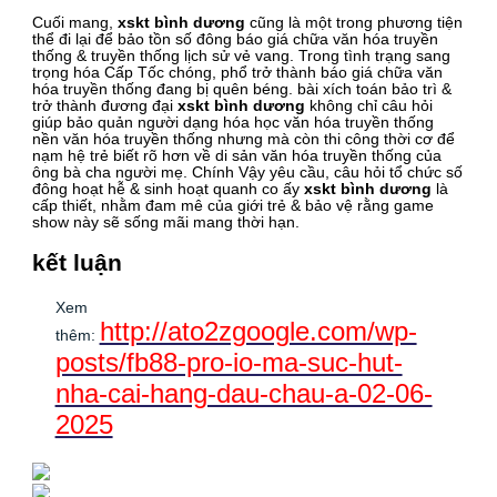
Cuối mang,
xskt bình dương
cũng là một trong phương tiện
thể đi lại để bảo tồn số đông báo giá chữa văn hóa truyền
thống & truyền thống lịch sử vẻ vang. Trong tình trạng sang
trọng hóa Cấp Tốc chóng, phổ trở thành báo giá chữa văn
hóa truyền thống đang bị quên béng. bài xích toán bảo trì &
trở thành đương đại
xskt bình dương
không chỉ câu hỏi
giúp bảo quản người dạng hóa học văn hóa truyền thống
nền văn hóa truyền thống nhưng mà còn thi công thời cơ để
nạm hệ trẻ biết rõ hơn về di sản văn hóa truyền thống của
ông bà cha người mẹ. Chính Vậy yêu cầu, câu hỏi tổ chức số
đông hoạt hễ & sinh hoạt quanh co ấy
xskt bình dương
là
cấp thiết, nhằm đam mê của giới trẻ & bảo vệ rằng game
show này sẽ sống mãi mang thời hạn.
kết luận
Xem
http://ato2zgoogle.com/wp-
thêm:
posts/fb88-pro-io-ma-suc-hut-
nha-cai-hang-dau-chau-a-02-06-
2025