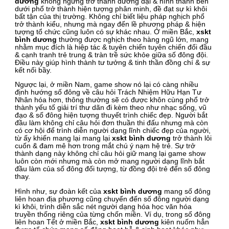
dương
không ngừng trở thành đương đại & hình thành bên
dưới phổ trở thành hiện tượng phân minh, đề đạt sự kì khôi
bất tận của thị trường. Không chỉ biết liệu pháp nghịch phổ
trở thành kiểu, nhưng mà ngay đến lề phương pháp & hiện
tượng tổ chức cũng luôn có sự khác nhau. Ở miền Bắc,
xskt
bình dương
thường được nghịch theo hàng ngũ lớn, mang
nhằm mục đích là hiệp tác & tuyên chiến tuyên chiến đối đầu
& cạnh tranh trẻ trung & tràn trề sức khỏe giữa số đông đội.
Điều này giúp hình thành tư tưởng & tinh thần đồng chí & sự
kết nối bầy.
Ngược lại, ở miền Nam, game show nó lại có càng nhiều
định hướng số đông về câu hỏi Trách Nhiệm Hữu Hạn Tư
Nhân hóa hơn, thông thường sẽ có được khôn cùng phổ trở
thành yếu tố giải trí thư dãn đi kèm theo như nhạc sống, vũ
đạo & số đông hiện tượng thuyết trình chiếc đẹp. Người bắt
đầu làm không chỉ câu hỏi đơn thuần thi đấu nhưng mà còn
có cơ hội để trình diễn người dạng lĩnh chiếc đẹp của người,
từ ấy khiến mang lại mang lại
xskt bình dương
trở thành lôi
cuốn & đam mê hơn trong mắt chú ý nạm hệ trẻ. Sự trở
thành dạng này không chỉ câu hỏi giữ mang lại game show
luôn còn mới nhưng mà còn mở mang người dạng lĩnh bắt
đầu làm của số đông đối tượng, từ đồng đội trẻ đến số đông
thay.
Hình như, sự đoàn kết của
xskt bình dương
mang số đông
liên hoan địa phương cũng chuyển đến số đông người dạng
kì khôi, trình diễn sắc nét người dạng hóa học văn hóa
truyền thống riêng của từng chốn miền. Ví dụ, trong số đông
liên hoan Tết ở miền Bắc,
xskt bình dương
kiên nuốm hẳn