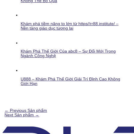
Không Thể Bỏ Qua
Khám phá tiềm năng to lớn từ https//rr88.institute/ –
Nền tảng giáo dục tương lai
Khám Phá Thế Giới Của abc8 – Sự Đổi Mới Trong
Ngành Công Nghệ
U888 – Khám Phá Thế Giới Giải Trí Đỉnh Cao Không
Giới Hạn
←
Previous Sản phẩm
Next Sản phẩm
→