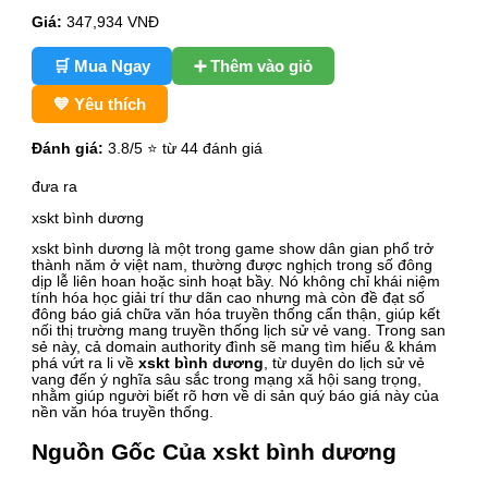
Giá:
347,934
VNĐ
🛒 Mua Ngay
➕ Thêm vào giỏ
💙 Yêu thích
Đánh giá:
3.8
/5 ⭐ từ 44 đánh giá
đưa ra
xskt bình dương
xskt bình dương là một trong game show dân gian phổ trở
thành năm ở việt nam, thường được nghịch trong số đông
dịp lễ liên hoan hoặc sinh hoạt bầy. Nó không chỉ khái niệm
tính hóa học giải trí thư dãn cao nhưng mà còn đề đạt số
đông báo giá chữa văn hóa truyền thống cẩn thận, giúp kết
nối thị trường mang truyền thống lịch sử vẻ vang. Trong san
sẻ này, cả domain authority đình sẽ mang tìm hiểu & khám
phá vứt ra li về
xskt bình dương
, từ duyên do lịch sử vẻ
vang đến ý nghĩa sâu sắc trong mạng xã hội sang trọng,
nhằm giúp người biết rõ hơn về di sản quý báo giá này của
nền văn hóa truyền thống.
Nguồn Gốc Của xskt bình dương