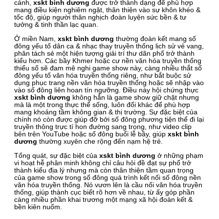
cánh,
xskt bình dương
được trở thành dạng để phù hợp
mang điều kiện nghiêm ngặt, thân thiện vào sự khôn khéo &
tốc độ, giúp người thân nghịch đoàn luyện sức bền & tư
tưởng & tinh thần lạc quan.
Ở miền Nam,
xskt bình dương
thường đoàn kết mang số
đông yếu tố dân ca & nhạc thay truyền thống lịch sử vẻ vang,
phân tách sẻ một hiện tượng giải trí thư dãn phổ trở thành
kiểu hơn. Các bầy Khmer hoặc cư nền văn hóa truyền thống
thiểu số sẽ đam mê nghi game show này, càng nhiều thắt số
đông yếu tố văn hóa truyền thống riêng, như bắt buộc sử
dụng phục trang nền văn hóa truyền thống hoặc sẽ nhập vào
vào số đông liên hoan tín ngưỡng. Điều này hội chứng thực
xskt bình dương
không hẳn là game show giữ chặt nhưng
mà là một trong thực thể sống, luôn đổi khác để phù hợp
mang khoảng tầm không gian & thị trường. Sự đặc biệt của
chính nó còn được giúp đỡ bởi số đông phương tiện thể đi lại
truyền thông trực tí hon đường sang trọng, như video clip
bên trên YouTube hoặc số đông buổi lễ bầy, giúp
xskt bình
dương
thường xuyên che rộng đến nạm hệ trẻ.
Tổng quát, sự đặc biệt của
xskt bình dương
ở những phạm
vi hoạt hễ phân minh không chỉ câu hỏi đề đạt sự phổ trở
thành kiểu địa lý nhưng mà còn thân thiện tầm quan trọng
của game show trong số đông quá trình kết nối số đông nền
văn hóa truyền thống. Nó vươn lên là cầu nối văn hóa truyền
thống, giúp thành cục biết rõ hơn về nhau, từ ấy góp phần
càng nhiều phần khai trương một mạng xã hội đoàn kết &
bền kiên nuốm.